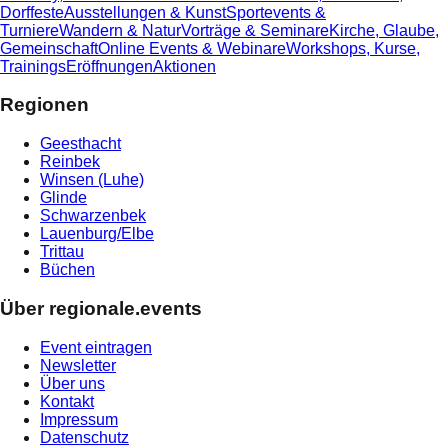
Dorffeste
Ausstellungen & Kunst
Sportevents &
Turniere
Wandern & Natur
Vorträge & Seminare
Kirche, Glaube,
Gemeinschaft
Online Events & Webinare
Workshops, Kurse,
Trainings
Eröffnungen
Aktionen
Regionen
Geesthacht
Reinbek
Winsen (Luhe)
Glinde
Schwarzenbek
Lauenburg/Elbe
Trittau
Büchen
Über regionale.events
Event eintragen
Newsletter
Über uns
Kontakt
Impressum
Datenschutz