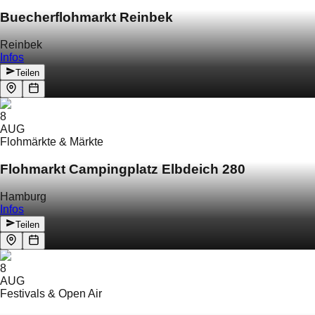
Buecherflohmarkt Reinbek
Reinbek
Infos
Teilen
8
AUG
Flohmärkte & Märkte
Flohmarkt Campingplatz Elbdeich 280
Hamburg
Infos
Teilen
8
AUG
Festivals & Open Air