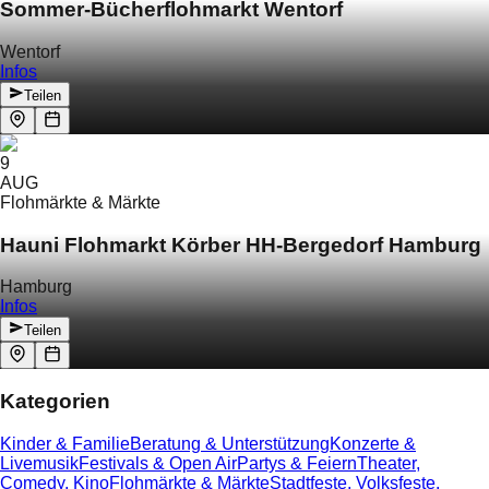
Sommer-Bücherflohmarkt Wentorf
Wentorf
Infos
Teilen
9
AUG
Flohmärkte & Märkte
Hauni Flohmarkt Körber HH-Bergedorf Hamburg
Hamburg
Infos
Teilen
Kategorien
Kinder & Familie
Beratung & Unterstützung
Konzerte &
Livemusik
Festivals & Open Air
Partys & Feiern
Theater,
Comedy, Kino
Flohmärkte & Märkte
Stadtfeste, Volksfeste,