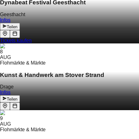
Dynabeat Festival Geesthacht
Geesthacht
Infos
Teilen
Tickets kaufen
8
AUG
Flohmärkte & Märkte
Kunst & Handwerk am Stover Strand
Drage
Infos
Teilen
9
AUG
Flohmärkte & Märkte