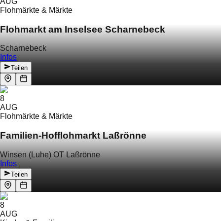
AUG
Flohmärkte & Märkte
Flohmarkt am Inselsee Scharnebeck
Scharnebeck
Infos
Teilen
8
AUG
Flohmärkte & Märkte
Familien-Hofflohmarkt Laßrönne
Winsen (Luhe) OT Laßrönne
Infos
Teilen
8
AUG