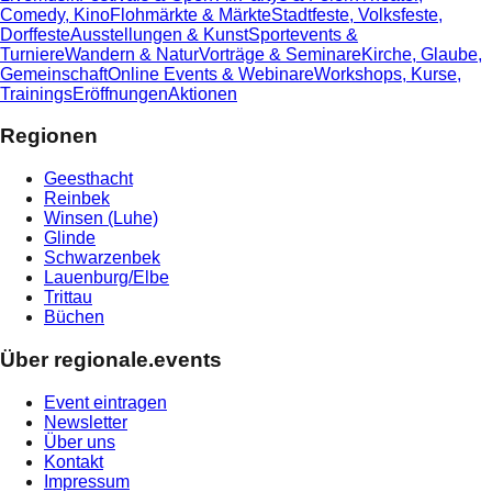
Comedy, Kino
Flohmärkte & Märkte
Stadtfeste, Volksfeste,
Dorffeste
Ausstellungen & Kunst
Sportevents &
Turniere
Wandern & Natur
Vorträge & Seminare
Kirche, Glaube,
Gemeinschaft
Online Events & Webinare
Workshops, Kurse,
Trainings
Eröffnungen
Aktionen
Regionen
Geesthacht
Reinbek
Winsen (Luhe)
Glinde
Schwarzenbek
Lauenburg/Elbe
Trittau
Büchen
Über regionale.events
Event eintragen
Newsletter
Über uns
Kontakt
Impressum