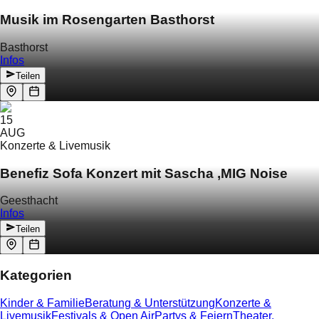
Musik im Rosengarten Basthorst
Basthorst
Infos
Teilen
15
AUG
Konzerte & Livemusik
Benefiz Sofa Konzert mit Sascha ‚MIG Noise
Geesthacht
Infos
Teilen
Kategorien
Kinder & Familie
Beratung & Unterstützung
Konzerte &
Livemusik
Festivals & Open Air
Partys & Feiern
Theater,