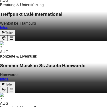
AUG
Beratung & Unterstützung
Treffpunkt Café International
Wentorf bei Hamburg
Infos
Teilen
7
AUG
Konzerte & Livemusik
Sommer Musik in St. Jacobi Hamwarde
Hamwarde
Infos
Teilen
7
AUG