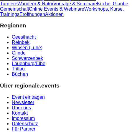
Turniere
Wandern & Natur
Vorträge & Seminare
Kirche, Glaube,
Gemeinschaft
Online Events & Webinare
Workshops, Kurse,
Trainings
Eröffnungen
Aktionen
Regionen
Geesthacht
Reinbek
Winsen (Luhe)
Glinde
Schwarzenbek
Lauenburg/Elbe
Trittau
Büchen
Über regionale.events
Event eintragen
Newsletter
Über uns
Kontakt
Impressum
Datenschutz
Für Partner