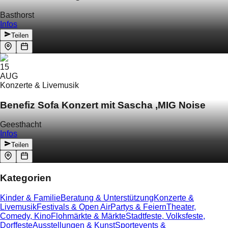
Basthorst
Infos
Teilen
15
AUG
Konzerte & Livemusik
Benefiz Sofa Konzert mit Sascha ‚MIG Noise
Geesthacht
Infos
Teilen
Kategorien
Kinder & Familie
Beratung & Unterstützung
Konzerte &
Livemusik
Festivals & Open Air
Partys & Feiern
Theater,
Comedy, Kino
Flohmärkte & Märkte
Stadtfeste, Volksfeste,
Dorffeste
Ausstellungen & Kunst
Sportevents &