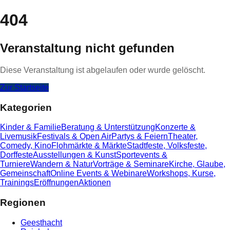
404
Veranstaltung nicht gefunden
Diese Veranstaltung ist abgelaufen oder wurde gelöscht.
Zur Startseite
Kategorien
Kinder & Familie
Beratung & Unterstützung
Konzerte &
Livemusik
Festivals & Open Air
Partys & Feiern
Theater,
Comedy, Kino
Flohmärkte & Märkte
Stadtfeste, Volksfeste,
Dorffeste
Ausstellungen & Kunst
Sportevents &
Turniere
Wandern & Natur
Vorträge & Seminare
Kirche, Glaube,
Gemeinschaft
Online Events & Webinare
Workshops, Kurse,
Trainings
Eröffnungen
Aktionen
Regionen
Geesthacht