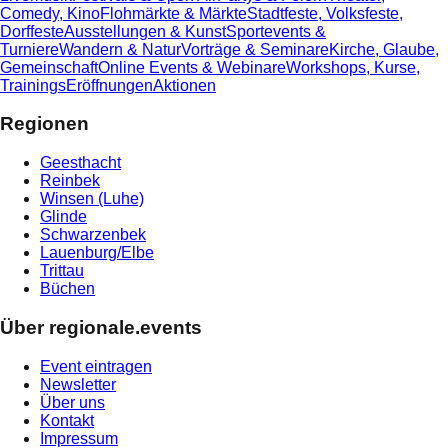
Comedy, Kino
Flohmärkte & Märkte
Stadtfeste, Volksfeste,
Dorffeste
Ausstellungen & Kunst
Sportevents &
Turniere
Wandern & Natur
Vorträge & Seminare
Kirche, Glaube,
Gemeinschaft
Online Events & Webinare
Workshops, Kurse,
Trainings
Eröffnungen
Aktionen
Regionen
Geesthacht
Reinbek
Winsen (Luhe)
Glinde
Schwarzenbek
Lauenburg/Elbe
Trittau
Büchen
Über regionale.events
Event eintragen
Newsletter
Über uns
Kontakt
Impressum