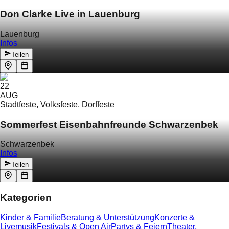
Don Clarke Live in Lauenburg
Lauenburg
Infos
Teilen
22
AUG
Stadtfeste, Volksfeste, Dorffeste
Sommerfest Eisenbahnfreunde Schwarzenbek
Schwarzenbek
Infos
Teilen
Kategorien
Kinder & Familie
Beratung & Unterstützung
Konzerte &
Livemusik
Festivals & Open Air
Partys & Feiern
Theater,