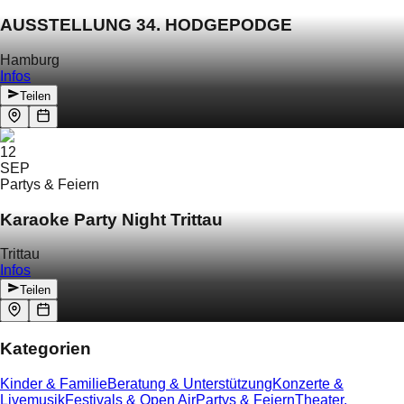
AUSSTELLUNG 34. HODGEPODGE
Hamburg
Infos
Teilen
12
SEP
Partys & Feiern
Karaoke Party Night Trittau
Trittau
Infos
Teilen
Kategorien
Kinder & Familie
Beratung & Unterstützung
Konzerte &
Livemusik
Festivals & Open Air
Partys & Feiern
Theater,