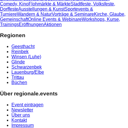
Comedy, Kino
Flohmärkte & Märkte
Stadtfeste, Volksfeste,
Dorffeste
Ausstellungen & Kunst
Sportevents &
Turniere
Wandern & Natur
Vorträge & Seminare
Kirche, Glaube,
Gemeinschaft
Online Events & Webinare
Workshops, Kurse,
Trainings
Eröffnungen
Aktionen
Regionen
Geesthacht
Reinbek
Winsen (Luhe)
Glinde
Schwarzenbek
Lauenburg/Elbe
Trittau
Büchen
Über regionale.events
Event eintragen
Newsletter
Über uns
Kontakt
Impressum