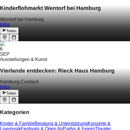
Kinderflohmarkt Wentorf bei Hamburg
Wentorf bei Hamburg
Infos
Teilen
6
SEP
Ausstellungen & Kunst
Vierlande entdecken: Rieck Haus Hamburg
Hamburg-Curslack
Infos
Teilen
Kategorien
Kinder & Familie
Beratung & Unterstützung
Konzerte &
Livemusik
Festivals & Open Air
Partys & Feiern
Theater,