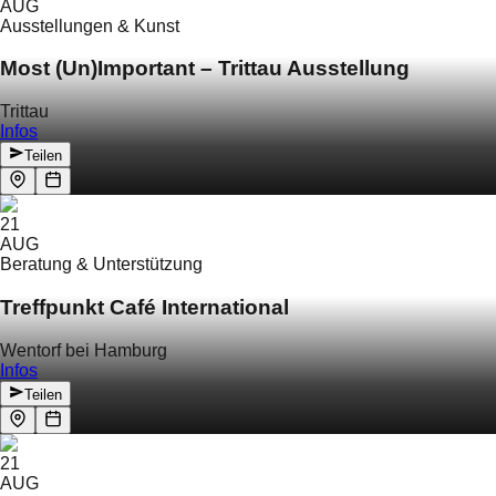
AUG
Ausstellungen & Kunst
Most (Un)Important – Trittau Ausstellung
Trittau
Infos
Teilen
21
AUG
Beratung & Unterstützung
Treffpunkt Café International
Wentorf bei Hamburg
Infos
Teilen
21
AUG