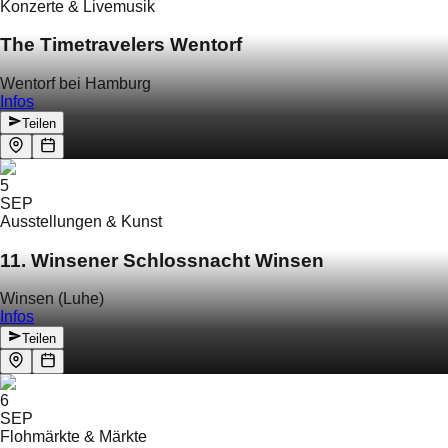
Konzerte & Livemusik
The Timetravelers Wentorf
Wentorf bei Hamburg
Infos
Teilen
5
SEP
Ausstellungen & Kunst
11. Winsener Schlossnacht Winsen
Winsen (Luhe)
Infos
Teilen
6
SEP
Flohmärkte & Märkte