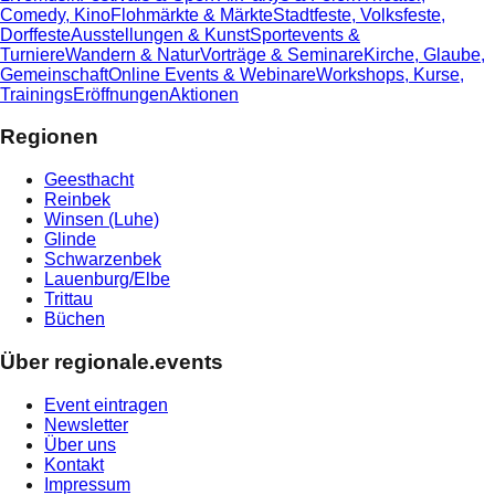
Comedy, Kino
Flohmärkte & Märkte
Stadtfeste, Volksfeste,
Dorffeste
Ausstellungen & Kunst
Sportevents &
Turniere
Wandern & Natur
Vorträge & Seminare
Kirche, Glaube,
Gemeinschaft
Online Events & Webinare
Workshops, Kurse,
Trainings
Eröffnungen
Aktionen
Regionen
Geesthacht
Reinbek
Winsen (Luhe)
Glinde
Schwarzenbek
Lauenburg/Elbe
Trittau
Büchen
Über regionale.events
Event eintragen
Newsletter
Über uns
Kontakt
Impressum