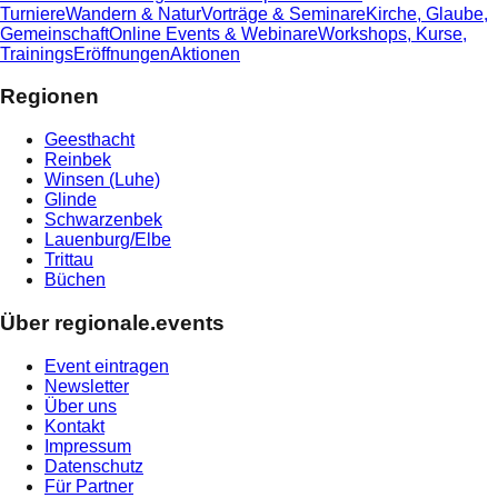
Turniere
Wandern & Natur
Vorträge & Seminare
Kirche, Glaube,
Gemeinschaft
Online Events & Webinare
Workshops, Kurse,
Trainings
Eröffnungen
Aktionen
Regionen
Geesthacht
Reinbek
Winsen (Luhe)
Glinde
Schwarzenbek
Lauenburg/Elbe
Trittau
Büchen
Über regionale.events
Event eintragen
Newsletter
Über uns
Kontakt
Impressum
Datenschutz
Für Partner