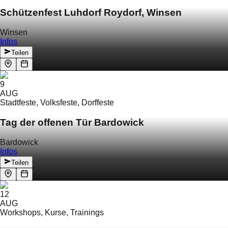
Schützenfest Luhdorf Roydorf, Winsen
Winsen
Infos
Teilen
9
AUG
Stadtfeste, Volksfeste, Dorffeste
Tag der offenen Tür Bardowick
Bardowick
Infos
Teilen
12
AUG
Workshops, Kurse, Trainings