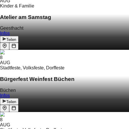
AUG
Kinder & Familie
Atelier am Samstag
Geesthacht
Infos
Teilen
8
AUG
Stadtfeste, Volksfeste, Dorffeste
Bürgerfest Weinfest Büchen
Büchen
Infos
Teilen
8
AUG