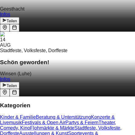
Geesthacht
Infos
Teilen
14
AUG
Stadtfeste, Volksfeste, Dorffeste
Schön geworden!
Winsen (Luhe)
Infos
Teilen
Kategorien
Kinder & Familie
Beratung & Unterstützung
Konzerte &
Livemusik
Festivals & Open Air
Partys & Feiern
Theater,
Comedy, Kino
Flohmärkte & Märkte
Stadtfeste, Volksfeste,
Dorffeste
Ausstellungen & Kunst
Sportevents &