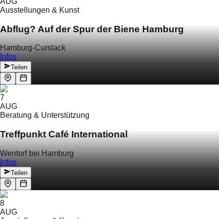
AUG
Ausstellungen & Kunst
Abflug? Auf der Spur der Biene Hamburg
Hamburg-Curslack
Infos
Teilen
7
AUG
Beratung & Unterstützung
Treffpunkt Café International
Wentorf bei Hamburg
Infos
Teilen
8
AUG