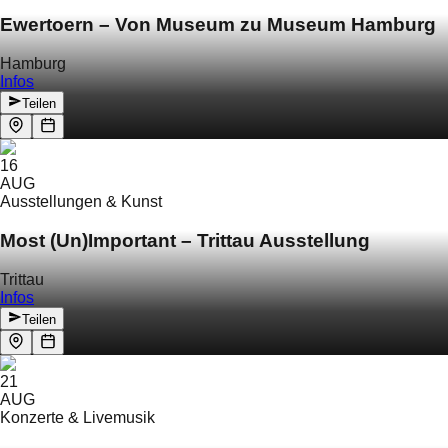
Ewertoern – Von Museum zu Museum Hamburg
Hamburg
Infos
Teilen
16
AUG
Ausstellungen & Kunst
Most (Un)Important – Trittau Ausstellung
Trittau
Infos
Teilen
21
AUG
Konzerte & Livemusik