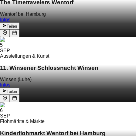
The Timetravelers Wentorf
Wentorf bei Hamburg
Infos
Teilen
5
SEP
Ausstellungen & Kunst
11. Winsener Schlossnacht Winsen
Winsen (Luhe)
Infos
Teilen
6
SEP
Flohmärkte & Märkte
Kinderflohmarkt Wentorf bei Hamburg