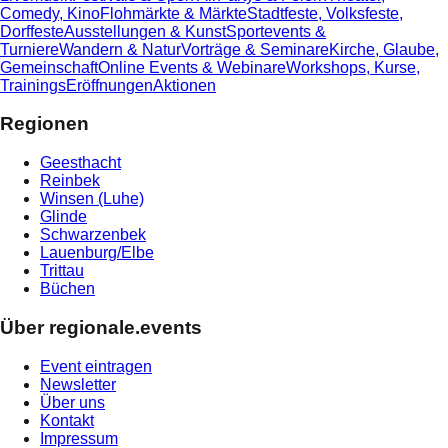
Comedy, Kino
Flohmärkte & Märkte
Stadtfeste, Volksfeste,
Dorffeste
Ausstellungen & Kunst
Sportevents &
Turniere
Wandern & Natur
Vorträge & Seminare
Kirche, Glaube,
Gemeinschaft
Online Events & Webinare
Workshops, Kurse,
Trainings
Eröffnungen
Aktionen
Regionen
Geesthacht
Reinbek
Winsen (Luhe)
Glinde
Schwarzenbek
Lauenburg/Elbe
Trittau
Büchen
Über regionale.events
Event eintragen
Newsletter
Über uns
Kontakt
Impressum