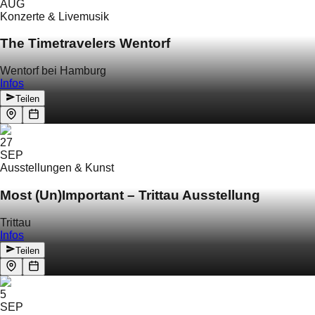
AUG
Konzerte & Livemusik
The Timetravelers Wentorf
Wentorf bei Hamburg
Infos
Teilen
27
SEP
Ausstellungen & Kunst
Most (Un)Important – Trittau Ausstellung
Trittau
Infos
Teilen
5
SEP