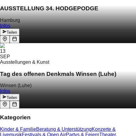
AUSSTELLUNG 34. HODGEPODGE
Hamburg
Infos
Teilen
13
SEP
Ausstellungen & Kunst
Tag des offenen Denkmals Winsen (Luhe)
Winsen (Luhe)
Infos
Teilen
Kategorien
Kinder & Familie
Beratung & Unterstützung
Konzerte &
Livemusik
Festivals & Open Air
Partys & Feiern
Theater,