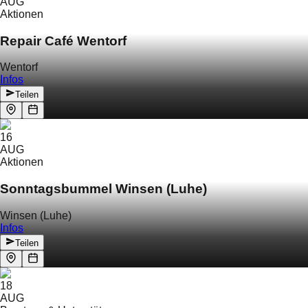
AUG
Aktionen
Repair Café Wentorf
Wentorf
Infos
Teilen
16
AUG
Aktionen
Sonntagsbummel Winsen (Luhe)
Winsen (Luhe)
Infos
Teilen
18
AUG