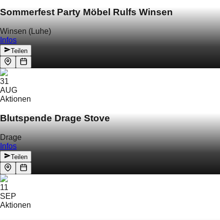
Sommerfest Party Möbel Rulfs Winsen
Winsen (Luhe)
Infos
Teilen
31
AUG
Aktionen
Blutspende Drage Stove
Drage
Infos
Teilen
11
SEP
Aktionen