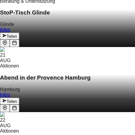
Beratung & Unterstützung
StoP-Tisch Glinde
Glinde
Infos
Teilen
21
AUG
Aktionen
Abend in der Provence Hamburg
Hamburg
Infos
Teilen
22
AUG
Aktionen