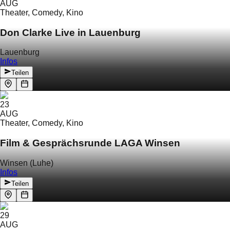
AUG
Theater, Comedy, Kino
Don Clarke Live in Lauenburg
Lauenburg
Infos
Teilen
23
AUG
Theater, Comedy, Kino
Film & Gesprächsrunde LAGA Winsen
Winsen (Luhe)
Infos
Teilen
29
AUG