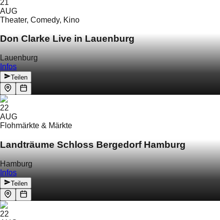
21
AUG
Theater, Comedy, Kino
Don Clarke Live in Lauenburg
Lauenburg
Infos
Teilen
22
AUG
Flohmärkte & Märkte
Landträume Schloss Bergedorf Hamburg
Hamburg
Infos
Teilen
22