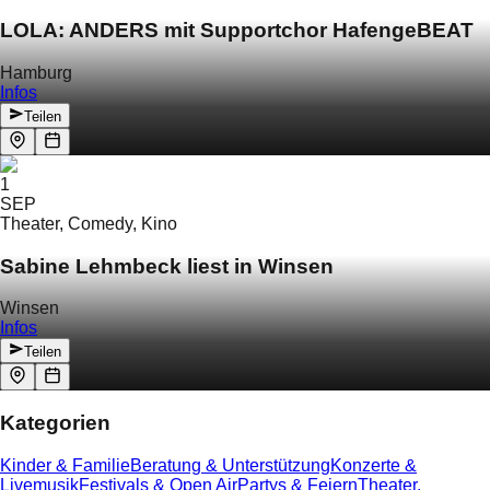
LOLA: ANDERS mit Supportchor HafengeBEAT
Hamburg
Infos
Teilen
1
SEP
Theater, Comedy, Kino
Sabine Lehmbeck liest in Winsen
Winsen
Infos
Teilen
Kategorien
Kinder & Familie
Beratung & Unterstützung
Konzerte &
Livemusik
Festivals & Open Air
Partys & Feiern
Theater,