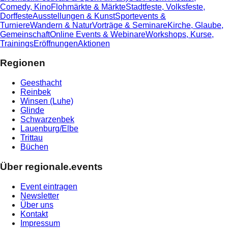
Comedy, Kino
Flohmärkte & Märkte
Stadtfeste, Volksfeste,
Dorffeste
Ausstellungen & Kunst
Sportevents &
Turniere
Wandern & Natur
Vorträge & Seminare
Kirche, Glaube,
Gemeinschaft
Online Events & Webinare
Workshops, Kurse,
Trainings
Eröffnungen
Aktionen
Regionen
Geesthacht
Reinbek
Winsen (Luhe)
Glinde
Schwarzenbek
Lauenburg/Elbe
Trittau
Büchen
Über regionale.events
Event eintragen
Newsletter
Über uns
Kontakt
Impressum