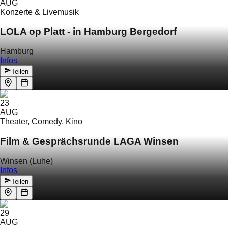
AUG
Konzerte & Livemusik
LOLA op Platt - in Hamburg Bergedorf
Hamburg
Infos
Teilen
23
AUG
Theater, Comedy, Kino
Film & Gesprächsrunde LAGA Winsen
Winsen (Luhe)
Infos
Teilen
29
AUG