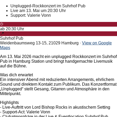
Unplugged-Rockkonzert im Suhrhof Pub
Live am 13. Mai um 20:30 Uhr
Support: Valerie Vonn
ab
20:30
Uhr
📍
Suhrhof Pub
Weidenbaumsweg 13-15, 21029 Hamburg
·
View on Google
Maps
Am 13. Mai 2026 macht ein unplugged Rockkonzert im Suhrhof
Pub in Hamburg Station und bringt handgemachte Livemusik
auf die Bühne.
Was dich erwartet
Ein intensiver Abend mit reduzierten Arrangements, ehrlichem
Sound und direktem Kontakt zum Publikum. Das Konzertformat
„Unplugged“ stellt Gesang, Gitarren und Atmosphäre in den
Mittelpunkt.
Highlights
- Live-Auftritt von Lord Bishop Rocks in akustischem Setting
- Support-Act: Valerie Vonn
- Clubatmosphäre in der Live & Eventlocation Suhrhof Pub