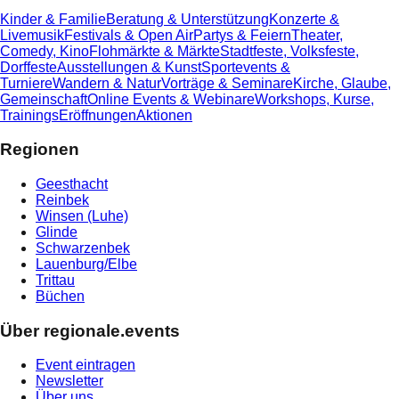
Kinder & Familie
Beratung & Unterstützung
Konzerte &
Livemusik
Festivals & Open Air
Partys & Feiern
Theater,
Comedy, Kino
Flohmärkte & Märkte
Stadtfeste, Volksfeste,
Dorffeste
Ausstellungen & Kunst
Sportevents &
Turniere
Wandern & Natur
Vorträge & Seminare
Kirche, Glaube,
Gemeinschaft
Online Events & Webinare
Workshops, Kurse,
Trainings
Eröffnungen
Aktionen
Regionen
Geesthacht
Reinbek
Winsen (Luhe)
Glinde
Schwarzenbek
Lauenburg/Elbe
Trittau
Büchen
Über regionale.events
Event eintragen
Newsletter
Über uns