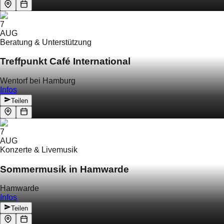
7
AUG
Beratung & Unterstützung
Treffpunkt Café International
Wentorf bei Hamburg
Infos
Teilen
7
AUG
Konzerte & Livemusik
Sommermusik in Hamwarde
Hamwarde
Infos
Teilen