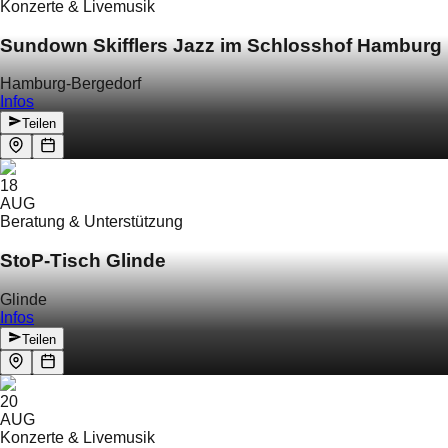
Konzerte & Livemusik
Sundown Skifflers Jazz im Schlosshof Hamburg
Hamburg-Bergedorf
Infos
Teilen
18
AUG
Beratung & Unterstützung
StoP-Tisch Glinde
Glinde
Infos
Teilen
20
AUG
Konzerte & Livemusik