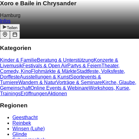
Xoro e Baile in Chrysander
Hamburg
Infos
Teilen
Kategorien
Kinder & Familie
Beratung & Unterstützung
Konzerte &
Livemusik
Festivals & Open Air
Partys & Feiern
Theater,
Comedy, Kino
Flohmärkte & Märkte
Stadtfeste, Volksfeste,
Dorffeste
Ausstellungen & Kunst
Sportevents &
Turniere
Wandern & Natur
Vorträge & Seminare
Kirche, Glaube,
Gemeinschaft
Online Events & Webinare
Workshops, Kurse,
Trainings
Eröffnungen
Aktionen
Regionen
Geesthacht
Reinbek
Winsen (Luhe)
Glinde