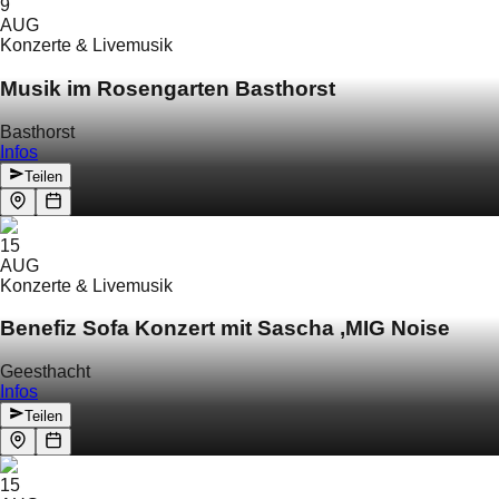
9
AUG
Konzerte & Livemusik
Musik im Rosengarten Basthorst
Basthorst
Infos
Teilen
15
AUG
Konzerte & Livemusik
Benefiz Sofa Konzert mit Sascha ‚MIG Noise
Geesthacht
Infos
Teilen
15