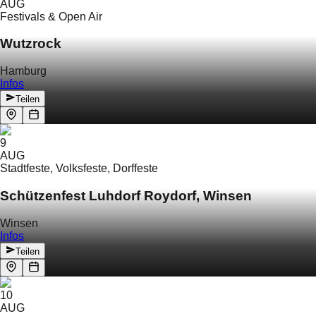
AUG
Festivals & Open Air
Wutzrock
Hamburg
Infos
Teilen
9
AUG
Stadtfeste, Volksfeste, Dorffeste
Schützenfest Luhdorf Roydorf, Winsen
Winsen
Infos
Teilen
10
AUG