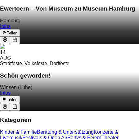
Ewertoern – Von Museum zu Museum Hamburg
Hamburg
Infos
Teilen
14
AUG
Stadtfeste, Volksfeste, Dorffeste
Schön geworden!
Winsen (Luhe)
Infos
Teilen
Kategorien
Kinder & Familie
Beratung & Unterstützung
Konzerte &
Livemusik
Festivals & Open Air
Partys & Feiern
Theater,