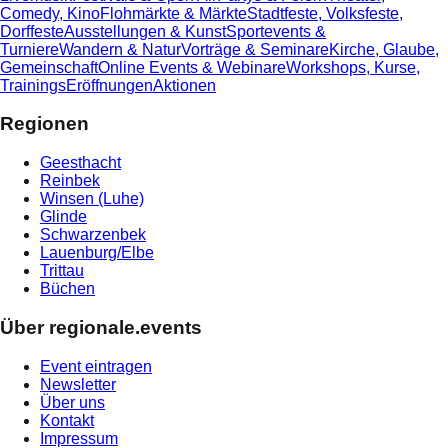
Comedy, Kino
Flohmärkte & Märkte
Stadtfeste, Volksfeste,
Dorffeste
Ausstellungen & Kunst
Sportevents &
Turniere
Wandern & Natur
Vorträge & Seminare
Kirche, Glaube,
Gemeinschaft
Online Events & Webinare
Workshops, Kurse,
Trainings
Eröffnungen
Aktionen
Regionen
Geesthacht
Reinbek
Winsen (Luhe)
Glinde
Schwarzenbek
Lauenburg/Elbe
Trittau
Büchen
Über regionale.events
Event eintragen
Newsletter
Über uns
Kontakt
Impressum