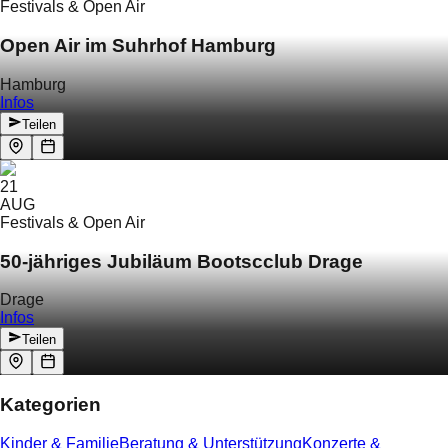
Festivals & Open Air
Open Air im Suhrhof Hamburg
Hamburg
Infos
Teilen
21
AUG
Festivals & Open Air
50-jähriges Jubiläum Bootscclub Drage
Drage
Infos
Teilen
Kategorien
Kinder & Familie
Beratung & Unterstützung
Konzerte &