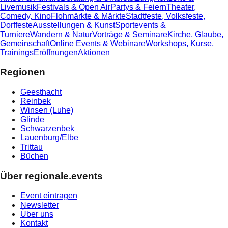
Livemusik
Festivals & Open Air
Partys & Feiern
Theater,
Comedy, Kino
Flohmärkte & Märkte
Stadtfeste, Volksfeste,
Dorffeste
Ausstellungen & Kunst
Sportevents &
Turniere
Wandern & Natur
Vorträge & Seminare
Kirche, Glaube,
Gemeinschaft
Online Events & Webinare
Workshops, Kurse,
Trainings
Eröffnungen
Aktionen
Regionen
Geesthacht
Reinbek
Winsen (Luhe)
Glinde
Schwarzenbek
Lauenburg/Elbe
Trittau
Büchen
Über regionale.events
Event eintragen
Newsletter
Über uns
Kontakt