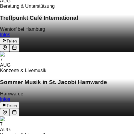
AUG
Beratung & Unterstützung
Treffpunkt Café International
Wentorf bei Hamburg
Infos
Teilen
7
AUG
Konzerte & Livemusik
Sommer Musik in St. Jacobi Hamwarde
Hamwarde
Infos
Teilen
7
AUG