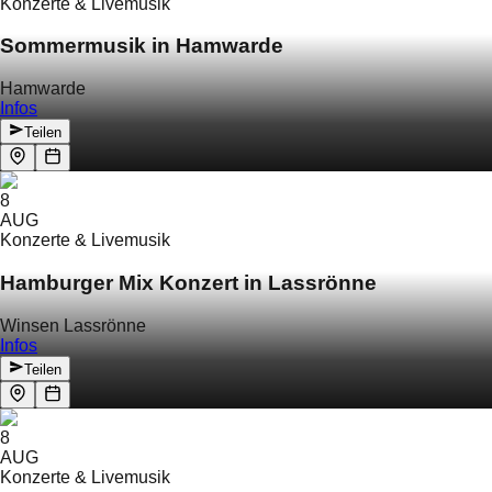
Konzerte & Livemusik
Sommermusik in Hamwarde
Hamwarde
Infos
Teilen
8
AUG
Konzerte & Livemusik
Hamburger Mix Konzert in Lassrönne
Winsen Lassrönne
Infos
Teilen
8
AUG
Konzerte & Livemusik