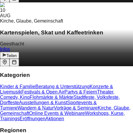
10
AUG
Kirche, Glaube, Gemeinschaft
Kartenspielen, Skat und Kaffeetrinken
Geesthacht
Infos
Teilen
Kategorien
Kinder & Familie
Beratung & Unterstützung
Konzerte &
Livemusik
Festivals & Open Air
Partys & Feiern
Theater,
Comedy, Kino
Flohmärkte & Märkte
Stadtfeste, Volksfeste,
Dorffeste
Ausstellungen & Kunst
Sportevents &
Turniere
Wandern & Natur
Vorträge & Seminare
Kirche, Glaube,
Gemeinschaft
Online Events & Webinare
Workshops, Kurse,
Trainings
Eröffnungen
Aktionen
Regionen