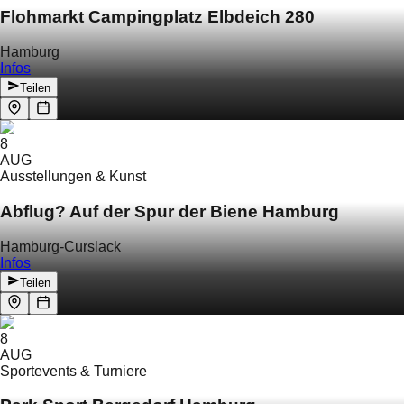
Flohmarkt Campingplatz Elbdeich 280
Hamburg
Infos
Teilen
8
AUG
Ausstellungen & Kunst
Abflug? Auf der Spur der Biene Hamburg
Hamburg-Curslack
Infos
Teilen
8
AUG
Sportevents & Turniere