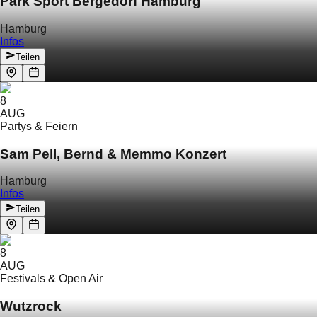
Park Sport Bergedorf Hamburg
Hamburg
Infos
Teilen
8
AUG
Partys & Feiern
Sam Pell, Bernd & Memmo Konzert
Hamburg
Infos
Teilen
8
AUG
Festivals & Open Air
Wutzrock