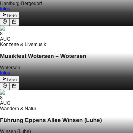
Hamburg-Bergedorf
Infos
Teilen
8
AUG
Konzerte & Livemusik
Musikfest Wotersen – Wotersen
Wotersen
Infos
Teilen
8
AUG
Wandern & Natur
Führung Eppens Allee Winsen (Luhe)
Winsen (Luhe)