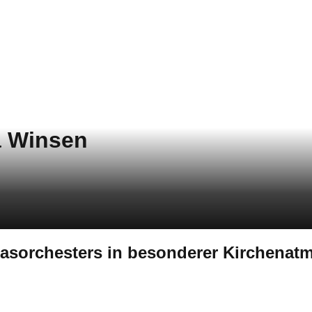
a Winsen
lasorchesters in besonderer Kirchenat