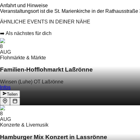
Anfahrt und Hinweise
Veranstaltungsort ist die St. Marienkirche in der Rathausstraß
ÄHNLICHE EVENTS IN DEINER NÄHE
➡️ Als nächstes für dich
8
AUG
Flohmärkte & Märkte
Familien-Hofflohmarkt Laßrönne
Winsen (Luhe) OT Laßrönne
Infos
Teilen
8
AUG
Konzerte & Livemusik
Hamburger Mix Konzert in Lassrönne