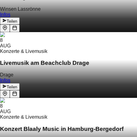
Winsen Lassrönne
Infos
Teilen
8
AUG
Konzerte & Livemusik
Livemusik am Beachclub Drage
Drage
Infos
Teilen
8
AUG
Konzerte & Livemusik
Konzert Blaaly Music in Hamburg-Bergedorf