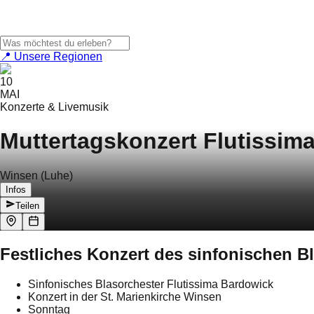
📍 Unsere Regionen
10
MAI
Konzerte & Livemusik
Muttertagskonzert Flutissim
Winsen (Luhe)
Infos
Teilen
Festliches Konzert des sinfonischen B
Sinfonisches Blasorchester Flutissima Bardowick
Konzert in der St. Marienkirche Winsen
Sonntag