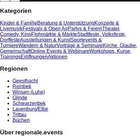
Kategorien
Kinder & Familie
Beratung & Unterstützung
Konzerte &
Livemusik
Festivals & Open Air
Partys & Feiern
Theater,
Comedy, Kino
Flohmärkte & Märkte
Stadtfeste, Volksfeste,
Dorffeste
Ausstellungen & Kunst
Sportevents &
Turniere
Wandern & Natur
Vorträge & Seminare
Kirche, Glaube,
Gemeinschaft
Online Events & Webinare
Workshops, Kurse,
Trainings
Eröffnungen
Aktionen
Regionen
Geesthacht
Reinbek
Winsen (Luhe)
Glinde
Schwarzenbek
Lauenburg/Elbe
Trittau
Büchen
Über regionale.events