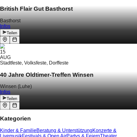
British Flair Gut Basthorst
Basthorst
Infos
Teilen
15
AUG
Stadtfeste, Volksfeste, Dorffeste
40 Jahre Oldtimer-Treffen Winsen
Winsen (Luhe)
Infos
Teilen
Kategorien
Kinder & Familie
Beratung & Unterstützung
Konzerte &
Livemusik
Festivals & Open Air
Partys & Feiern
Theater,