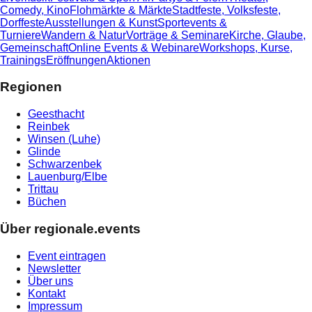
Comedy, Kino
Flohmärkte & Märkte
Stadtfeste, Volksfeste,
Dorffeste
Ausstellungen & Kunst
Sportevents &
Turniere
Wandern & Natur
Vorträge & Seminare
Kirche, Glaube,
Gemeinschaft
Online Events & Webinare
Workshops, Kurse,
Trainings
Eröffnungen
Aktionen
Regionen
Geesthacht
Reinbek
Winsen (Luhe)
Glinde
Schwarzenbek
Lauenburg/Elbe
Trittau
Büchen
Über regionale.events
Event eintragen
Newsletter
Über uns
Kontakt
Impressum