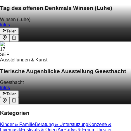
Tag des offenen Denkmals Winsen (Luhe)
Winsen (Luhe)
Infos
Teilen
17
SEP
Ausstellungen & Kunst
Tierische Augenblicke Ausstellung Geesthacht
Geesthacht
Infos
Teilen
Kategorien
Kinder & Familie
Beratung & Unterstützung
Konzerte &
Livemusik
Festivals & Open Air
Partys & Feiern
Theater,