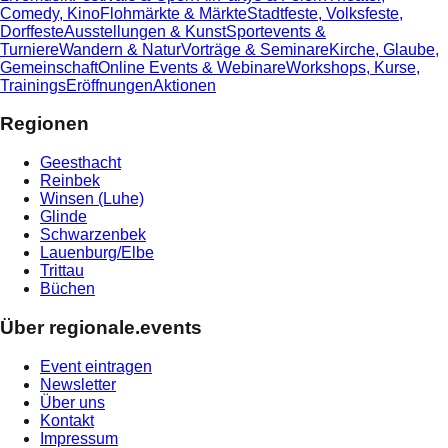
Comedy, Kino
Flohmärkte & Märkte
Stadtfeste, Volksfeste,
Dorffeste
Ausstellungen & Kunst
Sportevents &
Turniere
Wandern & Natur
Vorträge & Seminare
Kirche, Glaube,
Gemeinschaft
Online Events & Webinare
Workshops, Kurse,
Trainings
Eröffnungen
Aktionen
Regionen
Geesthacht
Reinbek
Winsen (Luhe)
Glinde
Schwarzenbek
Lauenburg/Elbe
Trittau
Büchen
Über regionale.events
Event eintragen
Newsletter
Über uns
Kontakt
Impressum