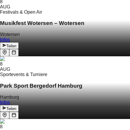
8
AUG
Festivals & Open Air
Musikfest Wotersen – Wotersen
Wotersen
Infos
Teilen
8
AUG
Sportevents & Turniere
Park Sport Bergedorf Hamburg
Hamburg
Infos
Teilen
8