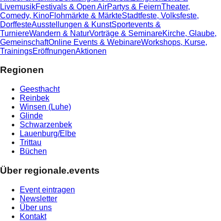
Livemusik
Festivals & Open Air
Partys & Feiern
Theater,
Comedy, Kino
Flohmärkte & Märkte
Stadtfeste, Volksfeste,
Dorffeste
Ausstellungen & Kunst
Sportevents &
Turniere
Wandern & Natur
Vorträge & Seminare
Kirche, Glaube,
Gemeinschaft
Online Events & Webinare
Workshops, Kurse,
Trainings
Eröffnungen
Aktionen
Regionen
Geesthacht
Reinbek
Winsen (Luhe)
Glinde
Schwarzenbek
Lauenburg/Elbe
Trittau
Büchen
Über regionale.events
Event eintragen
Newsletter
Über uns
Kontakt