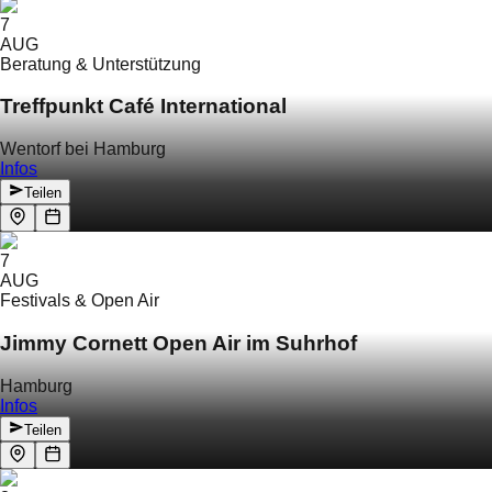
7
AUG
Beratung & Unterstützung
Treffpunkt Café International
Wentorf bei Hamburg
Infos
Teilen
7
AUG
Festivals & Open Air
Jimmy Cornett Open Air im Suhrhof
Hamburg
Infos
Teilen