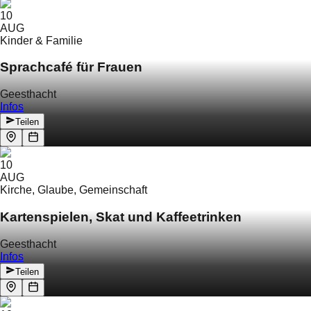
10
AUG
Kinder & Familie
Sprachcafé für Frauen
Geesthacht
Infos
Teilen
10
AUG
Kirche, Glaube, Gemeinschaft
Kartenspielen, Skat und Kaffeetrinken
Geesthacht
Infos
Teilen