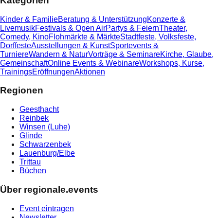
Kategorien
Kinder & Familie
Beratung & Unterstützung
Konzerte &
Livemusik
Festivals & Open Air
Partys & Feiern
Theater,
Comedy, Kino
Flohmärkte & Märkte
Stadtfeste, Volksfeste,
Dorffeste
Ausstellungen & Kunst
Sportevents &
Turniere
Wandern & Natur
Vorträge & Seminare
Kirche, Glaube,
Gemeinschaft
Online Events & Webinare
Workshops, Kurse,
Trainings
Eröffnungen
Aktionen
Regionen
Geesthacht
Reinbek
Winsen (Luhe)
Glinde
Schwarzenbek
Lauenburg/Elbe
Trittau
Büchen
Über regionale.events
Event eintragen
Newsletter