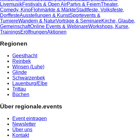
Livemusik
Festivals & Open Air
Partys & Feiern
Theater,
Comedy, Kino
Flohmärkte & Märkte
Stadtfeste, Volksfeste,
Dorffeste
Ausstellungen & Kunst
Sportevents &
Turniere
Wandern & Natur
Vorträge & Seminare
Kirche, Glaube,
Gemeinschaft
Online Events & Webinare
Workshops, Kurse,
Trainings
Eröffnungen
Aktionen
Regionen
Geesthacht
Reinbek
Winsen (Luhe)
Glinde
Schwarzenbek
Lauenburg/Elbe
Trittau
Büchen
Über regionale.events
Event eintragen
Newsletter
Über uns
Kontakt