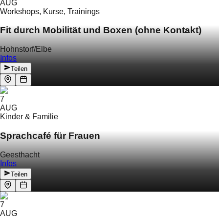
AUG
Workshops, Kurse, Trainings
Fit durch Mobilität und Boxen (ohne Kontakt)
Hohnstorf/Elbe
Infos
Teilen
7
AUG
Kinder & Familie
Sprachcafé für Frauen
Geesthacht
Infos
Teilen
7
AUG