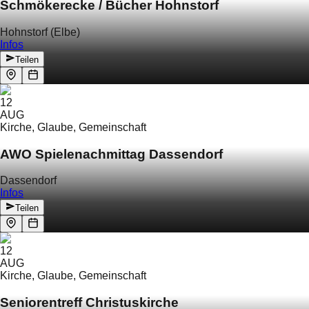
Schmökerecke / Bücher Hohnstorf
Hohnstorf (Elbe)
Infos
Teilen
12
AUG
Kirche, Glaube, Gemeinschaft
AWO Spielenachmittag Dassendorf
Dassendorf
Infos
Teilen
12
AUG
Kirche, Glaube, Gemeinschaft
Seniorentreff Christuskirche