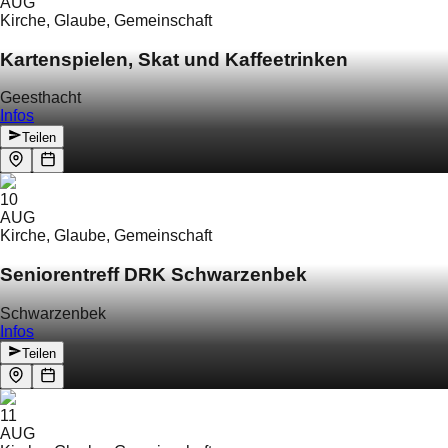
AUG
Kirche, Glaube, Gemeinschaft
Kartenspielen, Skat und Kaffeetrinken
Geesthacht
Infos
Teilen
10
AUG
Kirche, Glaube, Gemeinschaft
Seniorentreff DRK Schwarzenbek
Schwarzenbek
Infos
Teilen
11
AUG