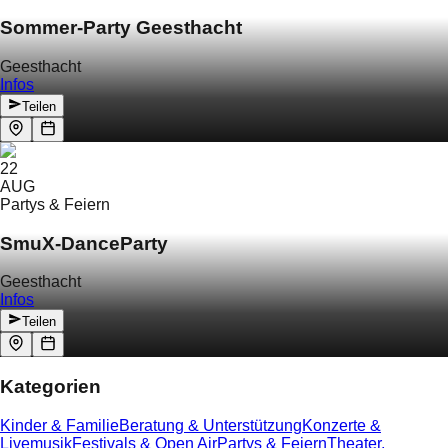
Sommer-Party Geesthacht
Geesthacht
Infos
Teilen
22
AUG
Partys & Feiern
SmuX-DanceParty
Geesthacht
Infos
Teilen
Kategorien
Kinder & Familie
Beratung & Unterstützung
Konzerte &
Livemusik
Festivals & Open Air
Partys & Feiern
Theater,