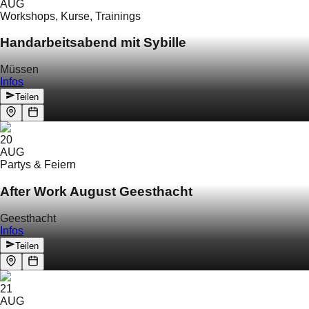
AUG
Workshops, Kurse, Trainings
Handarbeitsabend mit Sybille
Müssen
Infos
Teilen
20
AUG
Partys & Feiern
After Work August Geesthacht
Geesthacht
Infos
Teilen
21
AUG