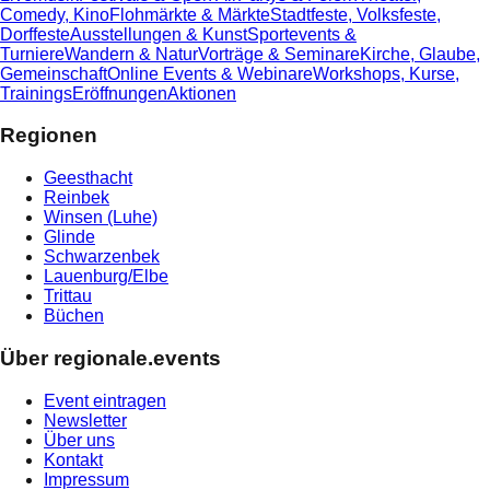
Comedy, Kino
Flohmärkte & Märkte
Stadtfeste, Volksfeste,
Dorffeste
Ausstellungen & Kunst
Sportevents &
Turniere
Wandern & Natur
Vorträge & Seminare
Kirche, Glaube,
Gemeinschaft
Online Events & Webinare
Workshops, Kurse,
Trainings
Eröffnungen
Aktionen
Regionen
Geesthacht
Reinbek
Winsen (Luhe)
Glinde
Schwarzenbek
Lauenburg/Elbe
Trittau
Büchen
Über regionale.events
Event eintragen
Newsletter
Über uns
Kontakt
Impressum