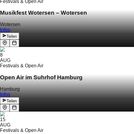
Festivals & Open Air
Musikfest Wotersen – Wotersen
Wotersen
Infos
Teilen
8
AUG
Festivals & Open Air
Open Air im Suhrhof Hamburg
Hamburg
Infos
Teilen
15
AUG
Festivals & Open Air