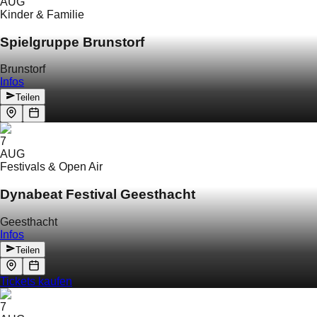
AUG
Kinder & Familie
Spielgruppe Brunstorf
Brunstorf
Infos
Teilen
7
AUG
Festivals & Open Air
Dynabeat Festival Geesthacht
Geesthacht
Infos
Teilen
Tickets kaufen
7