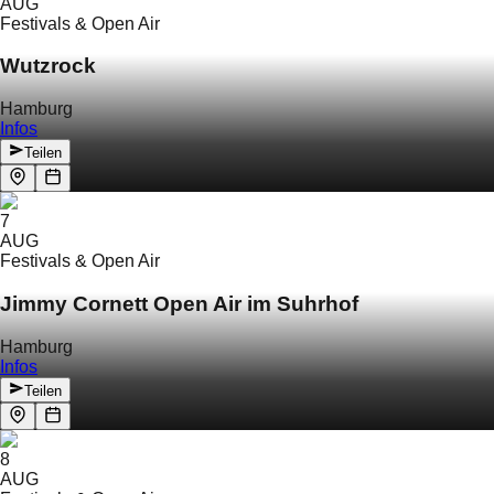
AUG
Festivals & Open Air
Wutzrock
Hamburg
Infos
Teilen
7
AUG
Festivals & Open Air
Jimmy Cornett Open Air im Suhrhof
Hamburg
Infos
Teilen
8
AUG