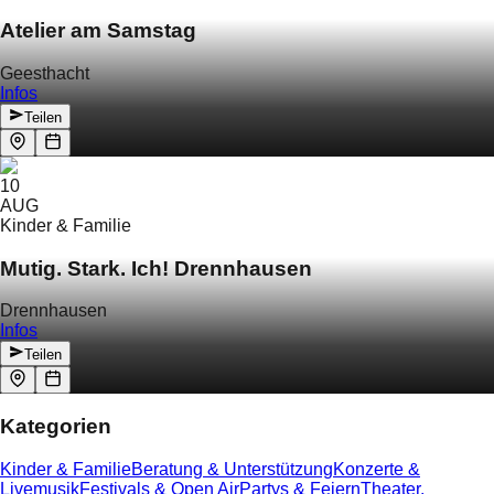
Atelier am Samstag
Geesthacht
Infos
Teilen
10
AUG
Kinder & Familie
Mutig. Stark. Ich! Drennhausen
Drennhausen
Infos
Teilen
Kategorien
Kinder & Familie
Beratung & Unterstützung
Konzerte &
Livemusik
Festivals & Open Air
Partys & Feiern
Theater,