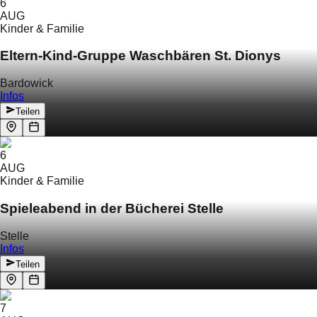
6
AUG
Kinder & Familie
Eltern-Kind-Gruppe Waschbären St. Dionys
Bardowick
Infos
Teilen
6
AUG
Kinder & Familie
Spieleabend in der Bücherei Stelle
Stelle
Infos
Teilen
7