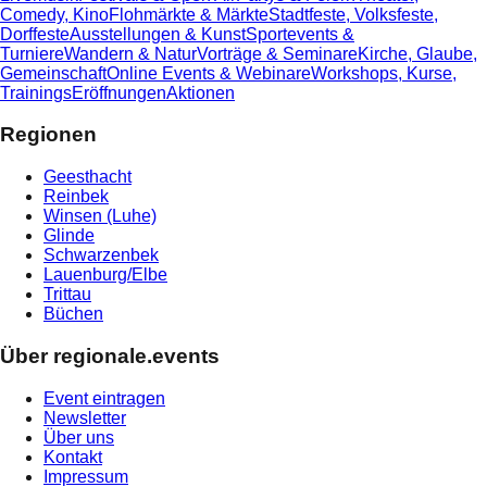
Comedy, Kino
Flohmärkte & Märkte
Stadtfeste, Volksfeste,
Dorffeste
Ausstellungen & Kunst
Sportevents &
Turniere
Wandern & Natur
Vorträge & Seminare
Kirche, Glaube,
Gemeinschaft
Online Events & Webinare
Workshops, Kurse,
Trainings
Eröffnungen
Aktionen
Regionen
Geesthacht
Reinbek
Winsen (Luhe)
Glinde
Schwarzenbek
Lauenburg/Elbe
Trittau
Büchen
Über regionale.events
Event eintragen
Newsletter
Über uns
Kontakt
Impressum