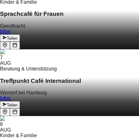
Kinder & Familie
Sprachcafé für Frauen
Geesthacht
Infos
Teilen
7
AUG
Beratung & Unterstützung
Treffpunkt Café International
Wentorf bei Hamburg
Infos
Teilen
8
AUG
Kinder & Familie