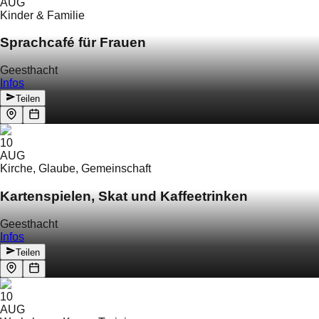
AUG
Kinder & Familie
Sprachcafé für Frauen
Geesthacht
Infos
Teilen
10
AUG
Kirche, Glaube, Gemeinschaft
Kartenspielen, Skat und Kaffeetrinken
Geesthacht
Infos
Teilen
10
AUG