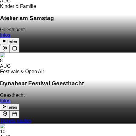
AUG
Kinder & Familie
Atelier am Samstag
Geesthacht
Infos
Teilen
8
AUG
Festivals & Open Air
Dynabeat Festival Geesthacht
Geesthacht
Infos
Teilen
Tickets kaufen
10