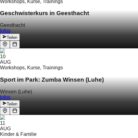
Workshops, Kurse, Trainings
Geschwisterkurs in Geesthacht
Geesthacht
Infos
Teilen
10
AUG
Workshops, Kurse, Trainings
Sport im Park: Zumba Winsen (Luhe)
Winsen (Luhe)
Infos
Teilen
11
AUG
Kinder & Familie