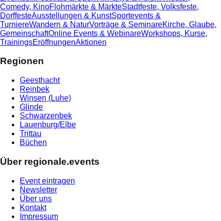
Comedy, Kino
Flohmärkte & Märkte
Stadtfeste, Volksfeste,
Dorffeste
Ausstellungen & Kunst
Sportevents &
Turniere
Wandern & Natur
Vorträge & Seminare
Kirche, Glaube,
Gemeinschaft
Online Events & Webinare
Workshops, Kurse,
Trainings
Eröffnungen
Aktionen
Regionen
Geesthacht
Reinbek
Winsen (Luhe)
Glinde
Schwarzenbek
Lauenburg/Elbe
Trittau
Büchen
Über regionale.events
Event eintragen
Newsletter
Über uns
Kontakt
Impressum