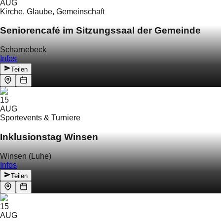
AUG
Kirche, Glaube, Gemeinschaft
Seniorencafé im Sitzungssaal der Gemeinde
Scharnebeck
Infos
Teilen
15
AUG
Sportevents & Turniere
Inklusionstag Winsen
Winsen (Luhe)
Infos
Teilen
15
AUG