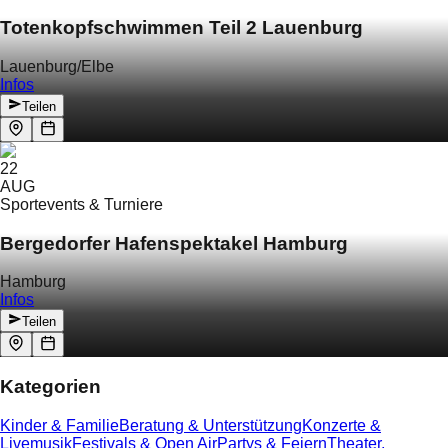
Totenkopfschwimmen Teil 2 Lauenburg
Lauenburg/Elbe
Infos
Teilen
22
AUG
Sportevents & Turniere
Bergedorfer Hafenspektakel Hamburg
Hamburg
Infos
Teilen
Kategorien
Kinder & Familie
Beratung & Unterstützung
Konzerte &
Livemusik
Festivals & Open Air
Partys & Feiern
Theater,