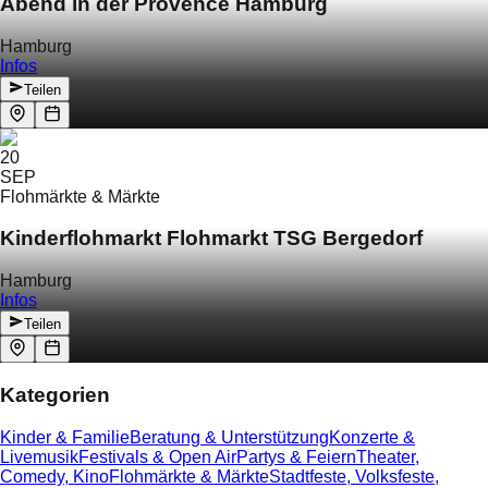
Abend in der Provence Hamburg
Hamburg
Infos
Teilen
20
SEP
Flohmärkte & Märkte
Kinderflohmarkt Flohmarkt TSG Bergedorf
Hamburg
Infos
Teilen
Kategorien
Kinder & Familie
Beratung & Unterstützung
Konzerte &
Livemusik
Festivals & Open Air
Partys & Feiern
Theater,
Comedy, Kino
Flohmärkte & Märkte
Stadtfeste, Volksfeste,