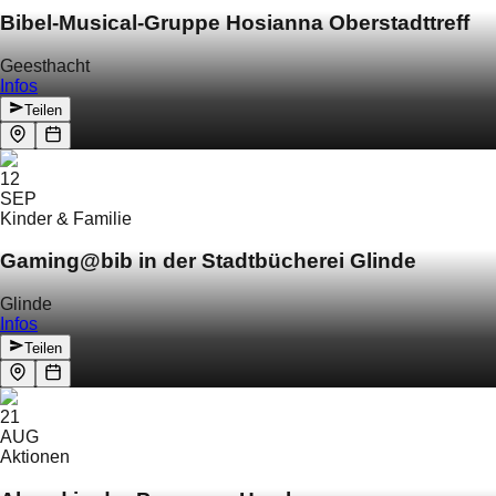
Bibel-Musical-Gruppe Hosianna Oberstadttreff
Geesthacht
Infos
Teilen
12
SEP
Kinder & Familie
Gaming@bib in der Stadtbücherei Glinde
Glinde
Infos
Teilen
21
AUG
Aktionen