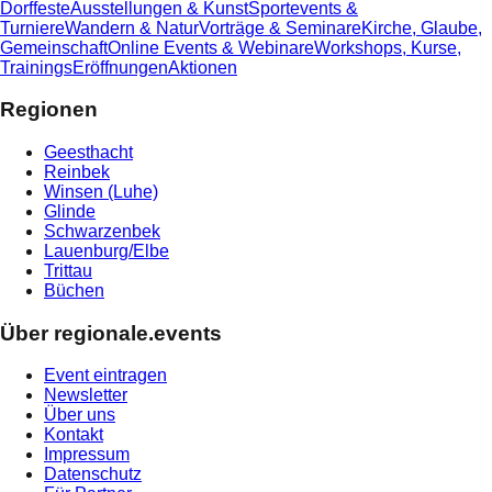
Dorffeste
Ausstellungen & Kunst
Sportevents &
Turniere
Wandern & Natur
Vorträge & Seminare
Kirche, Glaube,
Gemeinschaft
Online Events & Webinare
Workshops, Kurse,
Trainings
Eröffnungen
Aktionen
Regionen
Geesthacht
Reinbek
Winsen (Luhe)
Glinde
Schwarzenbek
Lauenburg/Elbe
Trittau
Büchen
Über regionale.events
Event eintragen
Newsletter
Über uns
Kontakt
Impressum
Datenschutz