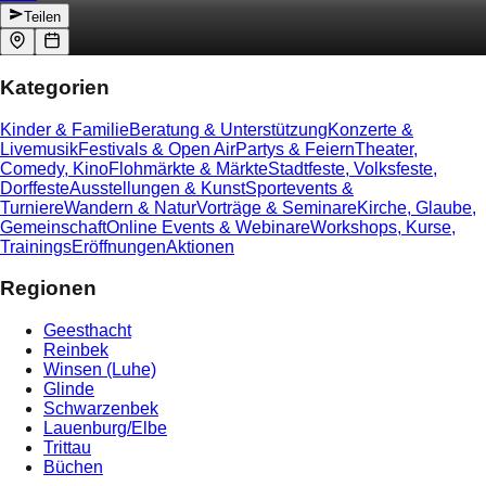
Teilen
Kategorien
Kinder & Familie
Beratung & Unterstützung
Konzerte &
Livemusik
Festivals & Open Air
Partys & Feiern
Theater,
Comedy, Kino
Flohmärkte & Märkte
Stadtfeste, Volksfeste,
Dorffeste
Ausstellungen & Kunst
Sportevents &
Turniere
Wandern & Natur
Vorträge & Seminare
Kirche, Glaube,
Gemeinschaft
Online Events & Webinare
Workshops, Kurse,
Trainings
Eröffnungen
Aktionen
Regionen
Geesthacht
Reinbek
Winsen (Luhe)
Glinde
Schwarzenbek
Lauenburg/Elbe
Trittau
Büchen