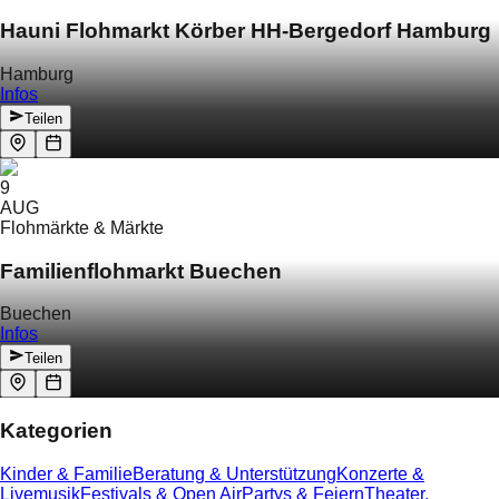
Hauni Flohmarkt Körber HH-Bergedorf Hamburg
Hamburg
Infos
Teilen
9
AUG
Flohmärkte & Märkte
Familienflohmarkt Buechen
Buechen
Infos
Teilen
Kategorien
Kinder & Familie
Beratung & Unterstützung
Konzerte &
Livemusik
Festivals & Open Air
Partys & Feiern
Theater,