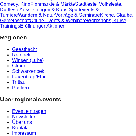
Comedy, Kino
Flohmärkte & Märkte
Stadtfeste, Volksfeste,
Dorffeste
Ausstellungen & Kunst
Sportevents &
Turniere
Wandern & Natur
Vorträge & Seminare
Kirche, Glaube,
Gemeinschaft
Online Events & Webinare
Workshops, Kurse,
Trainings
Eröffnungen
Aktionen
Regionen
Geesthacht
Reinbek
Winsen (Luhe)
Glinde
Schwarzenbek
Lauenburg/Elbe
Trittau
Büchen
Über regionale.events
Event eintragen
Newsletter
Über uns
Kontakt
Impressum