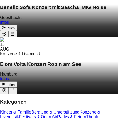
Benefiz Sofa Konzert mit Sascha ‚MIG Noise
Geesthacht
Infos
Teilen
15
AUG
Konzerte & Livemusik
Elom Volta Konzert Robin am See
Hamburg
Infos
Teilen
Kategorien
Kinder & Familie
Beratung & Unterstützung
Konzerte &
Livemusik
Festivals & Open Air
Partys & Feiern
Theater,