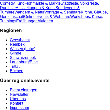
Comedy, Kino
Flohmärkte & Märkte
Stadtfeste, Volksfeste,
Dorffeste
Ausstellungen & Kunst
Sportevents &
Turniere
Wandern & Natur
Vorträge & Seminare
Kirche, Glaube,
Gemeinschaft
Online Events & Webinare
Workshops, Kurse,
Trainings
Eröffnungen
Aktionen
Regionen
Geesthacht
Reinbek
Winsen (Luhe)
Glinde
Schwarzenbek
Lauenburg/Elbe
Trittau
Büchen
Über regionale.events
Event eintragen
Newsletter
Über uns
Kontakt
Impressum