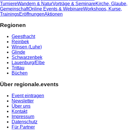
Turniere
Wandern & Natur
Vorträge & Seminare
Kirche, Glaube,
Gemeinschaft
Online Events & Webinare
Workshops, Kurse,
Trainings
Eröffnungen
Aktionen
Regionen
Geesthacht
Reinbek
Winsen (Luhe)
Glinde
Schwarzenbek
Lauenburg/Elbe
Trittau
Büchen
Über regionale.events
Event eintragen
Newsletter
Über uns
Kontakt
Impressum
Datenschutz
Für Partner