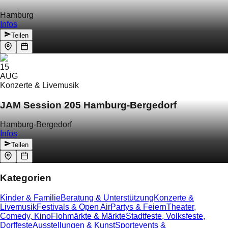
Hamburg
Infos
Teilen
15
AUG
Konzerte & Livemusik
JAM Session 205 Hamburg-Bergedorf
Hamburg-Bergedorf
Infos
Teilen
Kategorien
Kinder & Familie
Beratung & Unterstützung
Konzerte &
Livemusik
Festivals & Open Air
Partys & Feiern
Theater,
Comedy, Kino
Flohmärkte & Märkte
Stadtfeste, Volksfeste,
Dorffeste
Ausstellungen & Kunst
Sportevents &