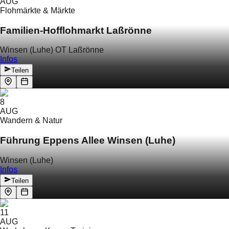
AUG
Flohmärkte & Märkte
Familien-Hofflohmarkt Laßrönne
Winsen (Luhe) OT Laßrönne
Infos
Teilen
8
AUG
Wandern & Natur
Führung Eppens Allee Winsen (Luhe)
Winsen (Luhe)
Infos
Teilen
11
AUG