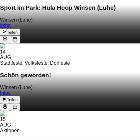
Sport im Park: Hula Hoop Winsen (Luhe)
Winsen (Luhe)
Infos
Teilen
14
AUG
Stadtfeste, Volksfeste, Dorffeste
Schön geworden!
Winsen (Luhe)
Infos
Teilen
15
AUG
Aktionen