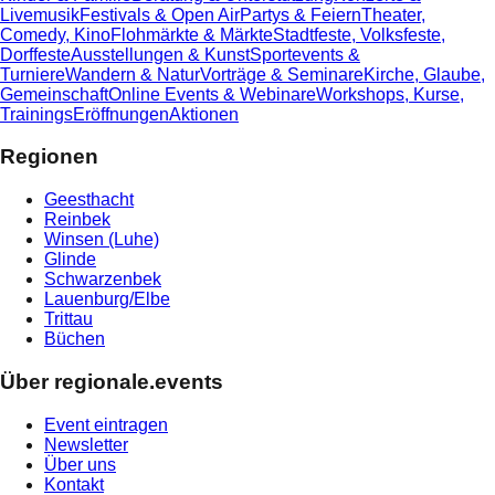
Livemusik
Festivals & Open Air
Partys & Feiern
Theater,
Comedy, Kino
Flohmärkte & Märkte
Stadtfeste, Volksfeste,
Dorffeste
Ausstellungen & Kunst
Sportevents &
Turniere
Wandern & Natur
Vorträge & Seminare
Kirche, Glaube,
Gemeinschaft
Online Events & Webinare
Workshops, Kurse,
Trainings
Eröffnungen
Aktionen
Regionen
Geesthacht
Reinbek
Winsen (Luhe)
Glinde
Schwarzenbek
Lauenburg/Elbe
Trittau
Büchen
Über regionale.events
Event eintragen
Newsletter
Über uns
Kontakt