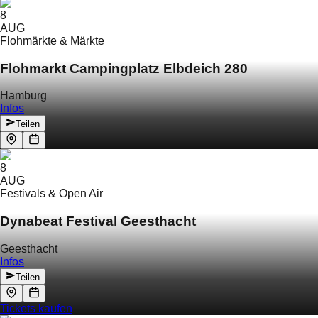
8
AUG
Flohmärkte & Märkte
Flohmarkt Campingplatz Elbdeich 280
Hamburg
Infos
Teilen
8
AUG
Festivals & Open Air
Dynabeat Festival Geesthacht
Geesthacht
Infos
Teilen
Tickets kaufen