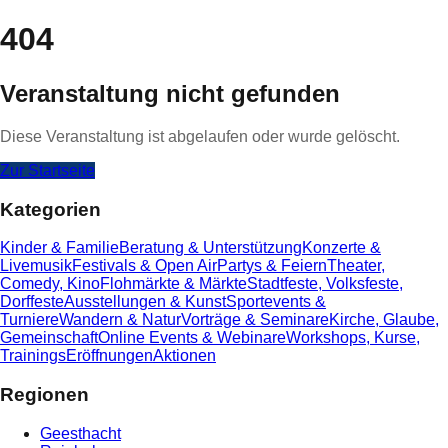
404
Veranstaltung nicht gefunden
Diese Veranstaltung ist abgelaufen oder wurde gelöscht.
Zur Startseite
Kategorien
Kinder & Familie
Beratung & Unterstützung
Konzerte &
Livemusik
Festivals & Open Air
Partys & Feiern
Theater,
Comedy, Kino
Flohmärkte & Märkte
Stadtfeste, Volksfeste,
Dorffeste
Ausstellungen & Kunst
Sportevents &
Turniere
Wandern & Natur
Vorträge & Seminare
Kirche, Glaube,
Gemeinschaft
Online Events & Webinare
Workshops, Kurse,
Trainings
Eröffnungen
Aktionen
Regionen
Geesthacht