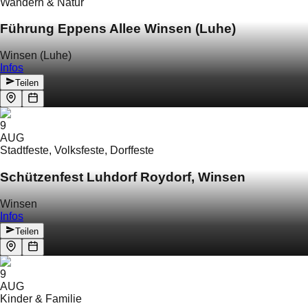
Wandern & Natur
Führung Eppens Allee Winsen (Luhe)
Winsen (Luhe)
Infos
Teilen
9
AUG
Stadtfeste, Volksfeste, Dorffeste
Schützenfest Luhdorf Roydorf, Winsen
Winsen
Infos
Teilen
9
AUG
Kinder & Familie