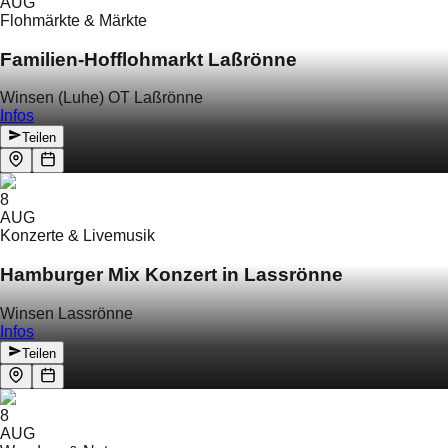
AUG
Flohmärkte & Märkte
Familien-Hofflohmarkt Laßrönne
Winsen (Luhe) OT Laßrönne
Infos
Teilen
8
AUG
Konzerte & Livemusik
Hamburger Mix Konzert in Lassrönne
Winsen Lassrönne
Infos
Teilen
8
AUG