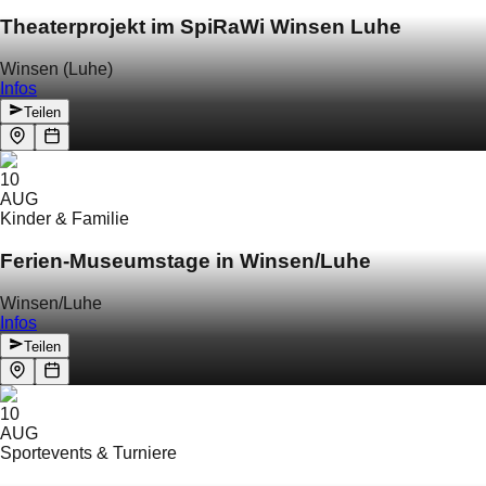
Theaterprojekt im SpiRaWi Winsen Luhe
Winsen (Luhe)
Infos
Teilen
10
AUG
Kinder & Familie
Ferien-Museumstage in Winsen/Luhe
Winsen/Luhe
Infos
Teilen
10
AUG
Sportevents & Turniere