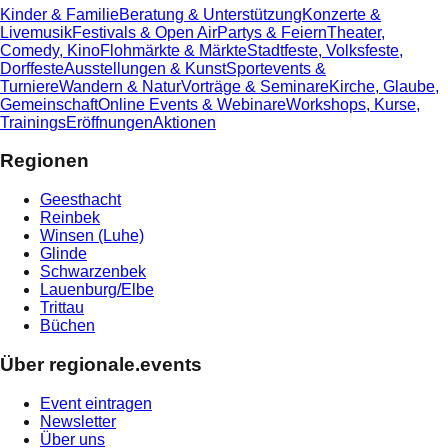
Kinder & Familie
Beratung & Unterstützung
Konzerte &
Livemusik
Festivals & Open Air
Partys & Feiern
Theater,
Comedy, Kino
Flohmärkte & Märkte
Stadtfeste, Volksfeste,
Dorffeste
Ausstellungen & Kunst
Sportevents &
Turniere
Wandern & Natur
Vorträge & Seminare
Kirche, Glaube,
Gemeinschaft
Online Events & Webinare
Workshops, Kurse,
Trainings
Eröffnungen
Aktionen
Regionen
Geesthacht
Reinbek
Winsen (Luhe)
Glinde
Schwarzenbek
Lauenburg/Elbe
Trittau
Büchen
Über regionale.events
Event eintragen
Newsletter
Über uns