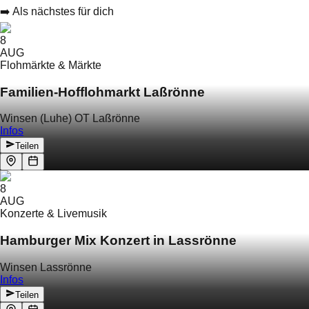
➡️ Als nächstes für dich
8
AUG
Flohmärkte & Märkte
Familien-Hofflohmarkt Laßrönne
Winsen (Luhe) OT Laßrönne
Infos
Teilen
8
AUG
Konzerte & Livemusik
Hamburger Mix Konzert in Lassrönne
Winsen Lassrönne
Infos
Teilen