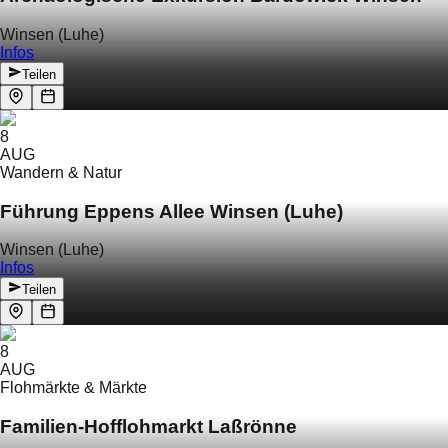
Winsen (Luhe)
Infos
Teilen
8
AUG
Wandern & Natur
Führung Eppens Allee Winsen (Luhe)
Winsen (Luhe)
Infos
Teilen
8
AUG
Flohmärkte & Märkte
Familien-Hofflohmarkt Laßrönne