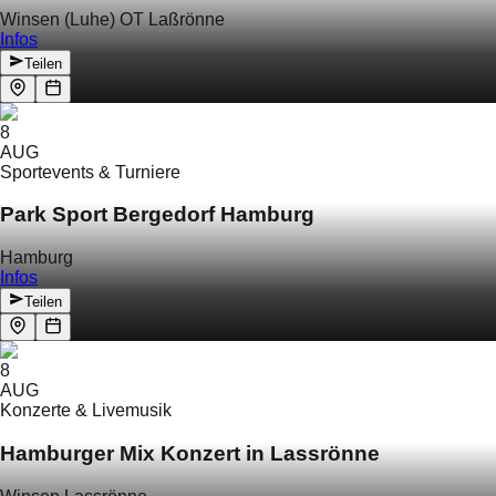
Winsen (Luhe) OT Laßrönne
Infos
Teilen
8
AUG
Sportevents & Turniere
Park Sport Bergedorf Hamburg
Hamburg
Infos
Teilen
8
AUG
Konzerte & Livemusik
Hamburger Mix Konzert in Lassrönne