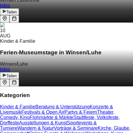
Winsen Lassrönne
Infos
Teilen
10
AUG
Kinder & Familie
Ferien-Museumstage in Winsen/Luhe
Winsen/Luhe
Infos
Teilen
Kategorien
Kinder & Familie
Beratung & Unterstützung
Konzerte &
Livemusik
Festivals & Open Air
Partys & Feiern
Theater,
Comedy, Kino
Flohmärkte & Märkte
Stadtfeste, Volksfeste,
Dorffeste
Ausstellungen & Kunst
Sportevents &
Turniere
Wandern & Natur
Vorträge & Seminare
Kirche, Glaube,