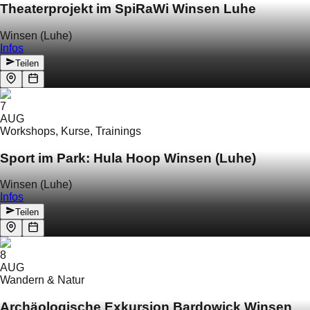
Theaterprojekt im SpiRaWi Winsen Luhe
Winsen (Luhe)
Infos
Teilen
7
AUG
Workshops, Kurse, Trainings
Sport im Park: Hula Hoop Winsen (Luhe)
Winsen (Luhe)
Infos
Teilen
8
AUG
Wandern & Natur
Archäologische Exkursion Bardowick Winsen