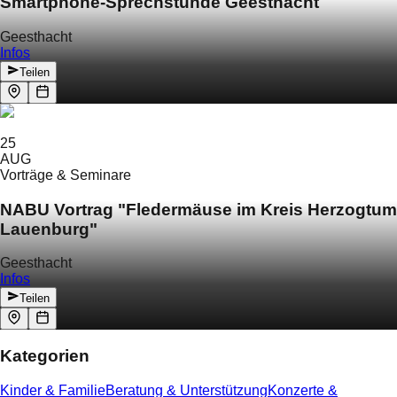
Smartphone-Sprechstunde Geesthacht
Geesthacht
Infos
Teilen
25
AUG
Vorträge & Seminare
NABU Vortrag "Fledermäuse im Kreis Herzogtum
Lauenburg"
Geesthacht
Infos
Teilen
Kategorien
Kinder & Familie
Beratung & Unterstützung
Konzerte &