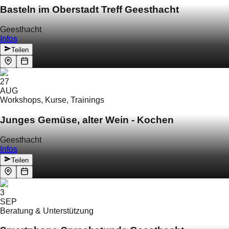
Basteln im Oberstadt Treff Geesthacht
Geesthacht
Infos
Teilen
27
AUG
Workshops, Kurse, Trainings
Junges Gemüse, alter Wein - Kochen
Geesthacht
Infos
Teilen
3
SEP
Beratung & Unterstützung