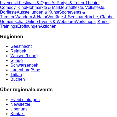
Livemusik
Festivals & Open Air
Partys & Feiern
Theater,
Comedy, Kino
Flohmärkte & Märkte
Stadtfeste, Volksfeste,
Dorffeste
Ausstellungen & Kunst
Sportevents &
Turniere
Wandern & Natur
Vorträge & Seminare
Kirche, Glaube,
Gemeinschaft
Online Events & Webinare
Workshops, Kurse,
Trainings
Eröffnungen
Aktionen
Regionen
Geesthacht
Reinbek
Winsen (Luhe)
Glinde
Schwarzenbek
Lauenburg/Elbe
Trittau
Büchen
Über regionale.events
Event eintragen
Newsletter
Über uns
Kontakt