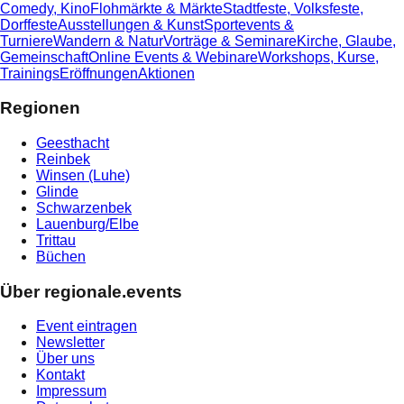
Comedy, Kino
Flohmärkte & Märkte
Stadtfeste, Volksfeste,
Dorffeste
Ausstellungen & Kunst
Sportevents &
Turniere
Wandern & Natur
Vorträge & Seminare
Kirche, Glaube,
Gemeinschaft
Online Events & Webinare
Workshops, Kurse,
Trainings
Eröffnungen
Aktionen
Regionen
Geesthacht
Reinbek
Winsen (Luhe)
Glinde
Schwarzenbek
Lauenburg/Elbe
Trittau
Büchen
Über regionale.events
Event eintragen
Newsletter
Über uns
Kontakt
Impressum