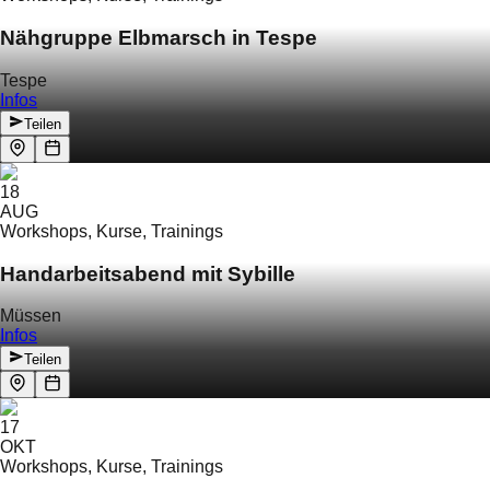
Nähgruppe Elbmarsch in Tespe
Tespe
Infos
Teilen
18
AUG
Workshops, Kurse, Trainings
Handarbeitsabend mit Sybille
Müssen
Infos
Teilen
17
OKT
Workshops, Kurse, Trainings