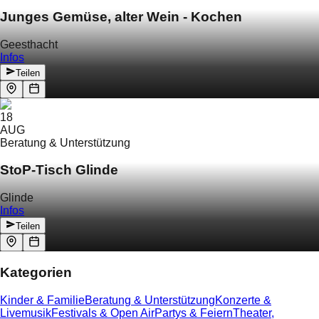
Junges Gemüse, alter Wein - Kochen
Geesthacht
Infos
Teilen
18
AUG
Beratung & Unterstützung
StoP-Tisch Glinde
Glinde
Infos
Teilen
Kategorien
Kinder & Familie
Beratung & Unterstützung
Konzerte &
Livemusik
Festivals & Open Air
Partys & Feiern
Theater,