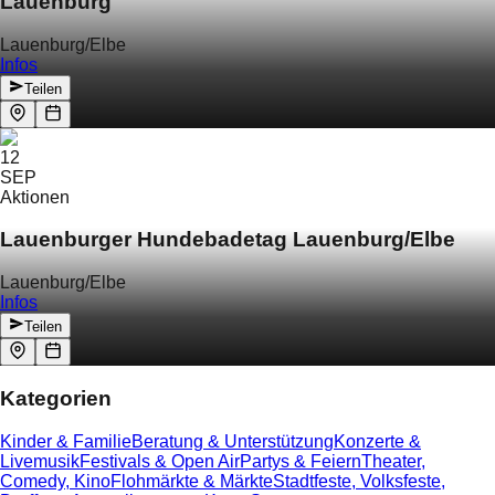
Lauenburg
Lauenburg/Elbe
Infos
Teilen
12
SEP
Aktionen
Lauenburger Hundebadetag Lauenburg/Elbe
Lauenburg/Elbe
Infos
Teilen
Kategorien
Kinder & Familie
Beratung & Unterstützung
Konzerte &
Livemusik
Festivals & Open Air
Partys & Feiern
Theater,
Comedy, Kino
Flohmärkte & Märkte
Stadtfeste, Volksfeste,