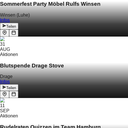
Sommerfest Party Möbel Rulfs Winsen
Winsen (Luhe)
Infos
Teilen
31
AUG
Aktionen
Blutspende Drage Stove
Drage
Infos
Teilen
11
SEP
Aktionen
Rudelraten Quizzen im Team Hamburg