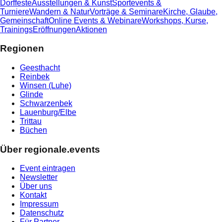
Dorffeste
Ausstellungen & Kunst
Sportevents &
Turniere
Wandern & Natur
Vorträge & Seminare
Kirche, Glaube,
Gemeinschaft
Online Events & Webinare
Workshops, Kurse,
Trainings
Eröffnungen
Aktionen
Regionen
Geesthacht
Reinbek
Winsen (Luhe)
Glinde
Schwarzenbek
Lauenburg/Elbe
Trittau
Büchen
Über regionale.events
Event eintragen
Newsletter
Über uns
Kontakt
Impressum
Datenschutz
Für Partner