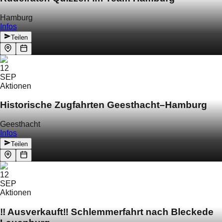
Hamburg
Infos
Teilen
12
SEP
Aktionen
Historische Zugfahrten Geesthacht–Hamburg
Geesthacht
Infos
Teilen
12
SEP
Aktionen
‼️ Ausverkauft‼️ Schlemmerfahrt nach Bleckede