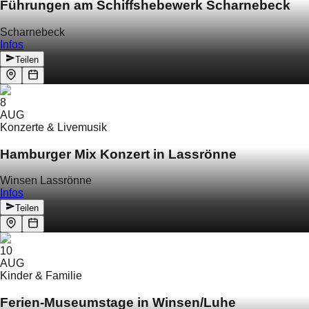
Führungen am Schiffshebewerk Scharnebeck
Scharnebeck
Infos
Teilen
8
AUG
Konzerte & Livemusik
Hamburger Mix Konzert in Lassrönne
Winsen Lassrönne
Infos
Teilen
10
AUG
Kinder & Familie
Ferien-Museumstage in Winsen/Luhe