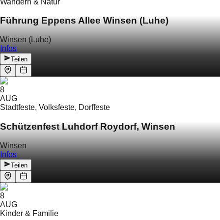
Wandern & Natur
Führung Eppens Allee Winsen (Luhe)
Winsen (Luhe)
Infos
Teilen
8
AUG
Stadtfeste, Volksfeste, Dorffeste
Schützenfest Luhdorf Roydorf, Winsen
Winsen
Infos
Teilen
8
AUG
Kinder & Familie