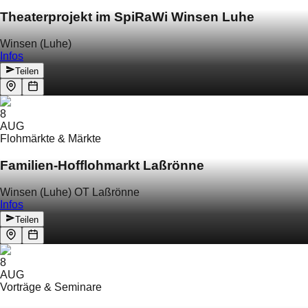
Theaterprojekt im SpiRaWi Winsen Luhe
Winsen (Luhe)
Infos
Teilen
8
AUG
Flohmärkte & Märkte
Familien-Hofflohmarkt Laßrönne
Winsen (Luhe) OT Laßrönne
Infos
Teilen
8
AUG
Vorträge & Seminare