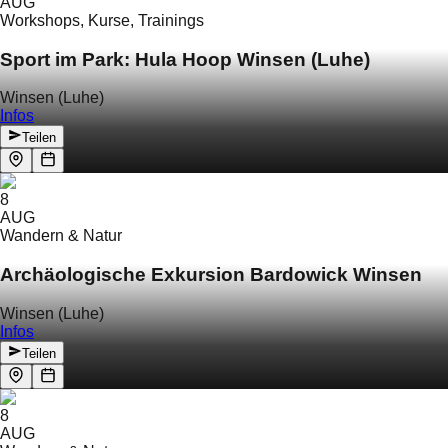
AUG
Workshops, Kurse, Trainings
Sport im Park: Hula Hoop Winsen (Luhe)
Winsen (Luhe)
Infos
Teilen
8
AUG
Wandern & Natur
Archäologische Exkursion Bardowick Winsen
Winsen (Luhe)
Infos
Teilen
8
AUG