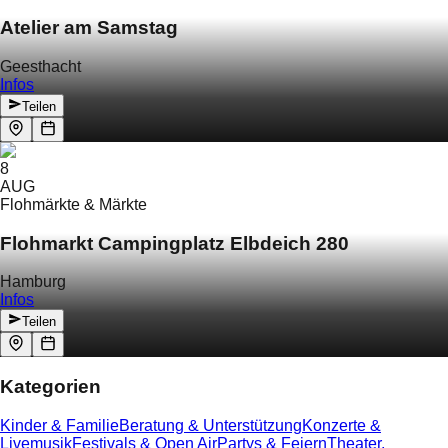
Atelier am Samstag
Geesthacht
Infos
Teilen
8
AUG
Flohmärkte & Märkte
Flohmarkt Campingplatz Elbdeich 280
Hamburg
Infos
Teilen
Kategorien
Kinder & Familie
Beratung & Unterstützung
Konzerte &
Livemusik
Festivals & Open Air
Partys & Feiern
Theater,