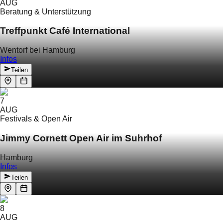
AUG
Beratung & Unterstützung
Treffpunkt Café International
Wentorf bei Hamburg
Infos
Teilen
7
AUG
Festivals & Open Air
Jimmy Cornett Open Air im Suhrhof
Hamburg
Infos
Teilen
8
AUG