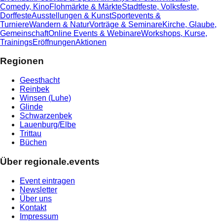
Comedy, Kino
Flohmärkte & Märkte
Stadtfeste, Volksfeste,
Dorffeste
Ausstellungen & Kunst
Sportevents &
Turniere
Wandern & Natur
Vorträge & Seminare
Kirche, Glaube,
Gemeinschaft
Online Events & Webinare
Workshops, Kurse,
Trainings
Eröffnungen
Aktionen
Regionen
Geesthacht
Reinbek
Winsen (Luhe)
Glinde
Schwarzenbek
Lauenburg/Elbe
Trittau
Büchen
Über regionale.events
Event eintragen
Newsletter
Über uns
Kontakt
Impressum