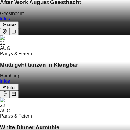
After Work August Geesthacht
Geesthacht
Infos
Teilen
21
AUG
Partys & Feiern
Mutti geht tanzen in Klangbar
Hamburg
Infos
Teilen
22
AUG
Partys & Feiern
White Dinner Aumühle