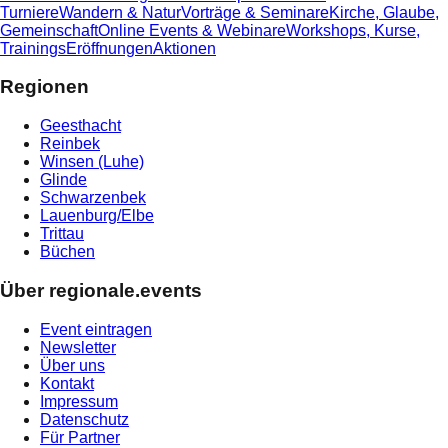
Turniere
Wandern & Natur
Vorträge & Seminare
Kirche, Glaube,
Gemeinschaft
Online Events & Webinare
Workshops, Kurse,
Trainings
Eröffnungen
Aktionen
Regionen
Geesthacht
Reinbek
Winsen (Luhe)
Glinde
Schwarzenbek
Lauenburg/Elbe
Trittau
Büchen
Über regionale.events
Event eintragen
Newsletter
Über uns
Kontakt
Impressum
Datenschutz
Für Partner