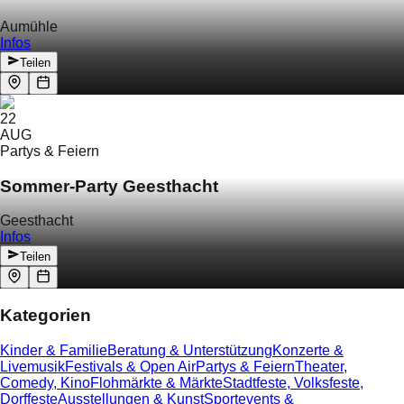
Aumühle
Infos
Teilen
22
AUG
Partys & Feiern
Sommer-Party Geesthacht
Geesthacht
Infos
Teilen
Kategorien
Kinder & Familie
Beratung & Unterstützung
Konzerte &
Livemusik
Festivals & Open Air
Partys & Feiern
Theater,
Comedy, Kino
Flohmärkte & Märkte
Stadtfeste, Volksfeste,
Dorffeste
Ausstellungen & Kunst
Sportevents &